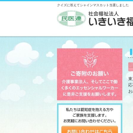
クイズに答えてシャインマスカット当選しました
東
応
お