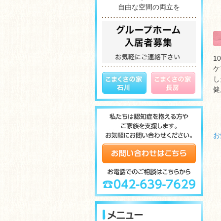
自由な空間の両立を
1
ケ
し
健
お