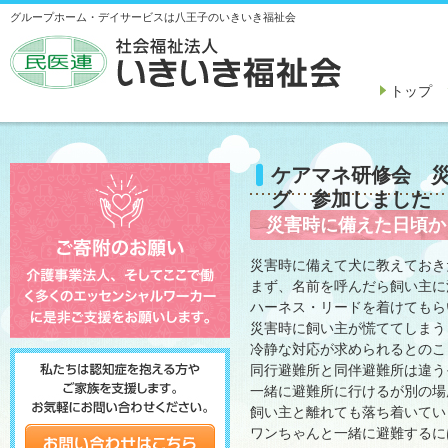
グループホーム・デイサービスは八王子のいきいき福祉会
トップ
ケアマネ研修会 
グ 参加しまし
災害時に備えた日頃か
災害時に備えて犬に教えておき
まず、名前を呼んだら飼い主に
ハーネス・リードを着けてもら
災害時に飼い主が慌ててしまう
冷静な対応が求められるとのこ
同行避難所と同伴避難所は違う
一緒に避難所に行けるが別の場
飼い主と離れても落ち着いてい
ワンちゃんと一緒に避難するには