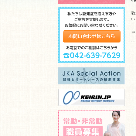
4
敬
い
⇒