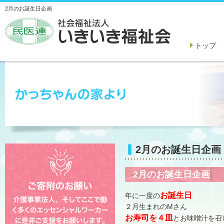
2月のお誕生日企画
トップ
2月のお誕生日企画
2月のお誕生日企画
お誕生日
年に一度の
２月生まれのMさん
お寿司を４皿
とお味噌汁を召