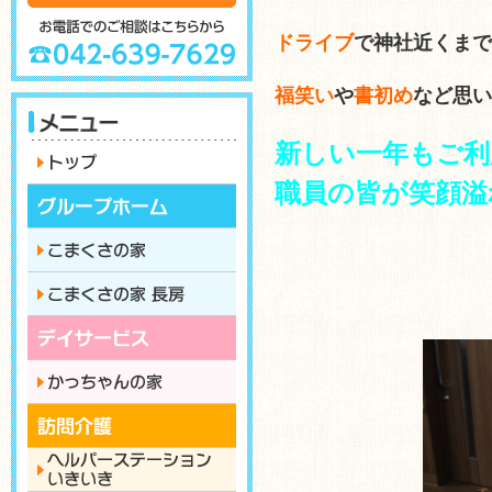
ドライブ
で神社近くまで
福笑い
や
書初め
など思い
新しい一年もご利
職員の皆が笑顔溢