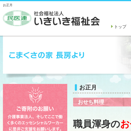
お正月
トップ
お正月
おせち料理
職員渾身の
お