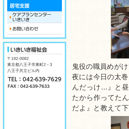
〒192-0082
東京都八王子市東町2－3
鬼役の職員めがけ
八王子共立ビル内
夜には今日の太巻
んだっけ…』と昼
たから作ってたん
だよ』と教えて下