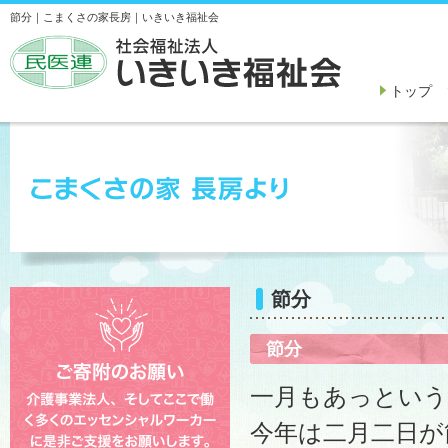
節分｜こまくさの家長房｜いきいき福祉会
トップ
節分
節分
一月もあっという
今年は二月二日が