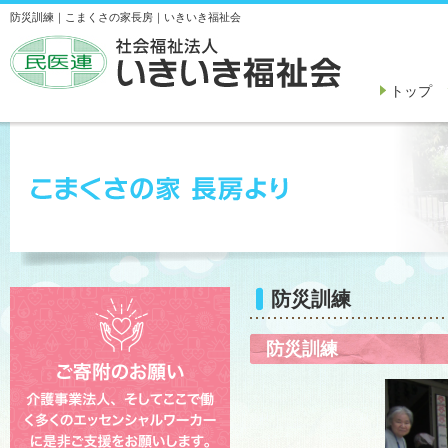
防災訓練｜こまくさの家長房｜いきいき福祉会
トップ
防災訓練
防災訓練