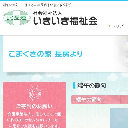
端午の節句｜こまくさの家長房｜いきいき福祉会
トップ
端午の節句
端午の節句